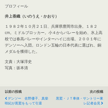
プロフィール
井上香織（いのうえ・かおり）
１９８２年１０月２１日、兵庫県豊岡市出身。１８２
cm。ミドルブロッカー。小４からバレーを始め、氷上高
校では春高バレーやインターハイに出場。２００１年に
デンソーへ入団。ロンドン五輪の日本代表に選ばれ、銅
メダルを獲得した。
文責：大塚淳史
写真：坂本清
以前の投稿
次の投稿
デンソー 佐野優子、真柴
黒鷲・ＪＴ車体・サントリー東
咲紀が黒鷲をもって引退
レ記者会見