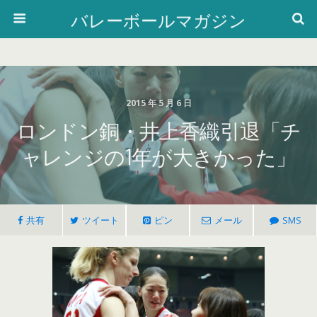
バレーボールマガジン
2015 年 5 月 6 日
ロンドン銅・井上香織引退「チ
ャレンジの1年が大きかった」
共有
ツイート
ピン
メール
SMS