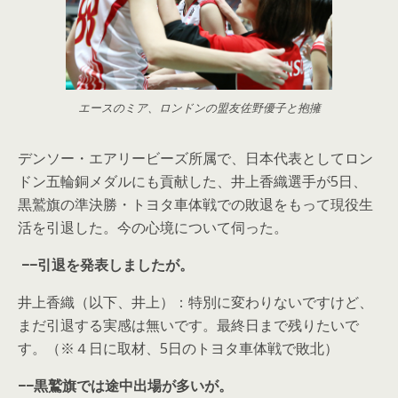
エースのミア、ロンドンの盟友佐野優子と抱擁
デンソー・エアリービーズ所属で、日本代表としてロン
ドン五輪銅メダルにも貢献した、井上香織選手が5日、
黒鷲旗の準決勝・トヨタ車体戦での敗退をもって現役生
活を引退した。今の心境について伺った。
−−引退を発表しましたが。
井上香織（以下、井上）：特別に変わりないですけど、
まだ引退する実感は無いです。最終日まで残りたいで
す。（※４日に取材、5日のトヨタ車体戦で敗北）
−−黒鷲旗では途中出場が多いが。