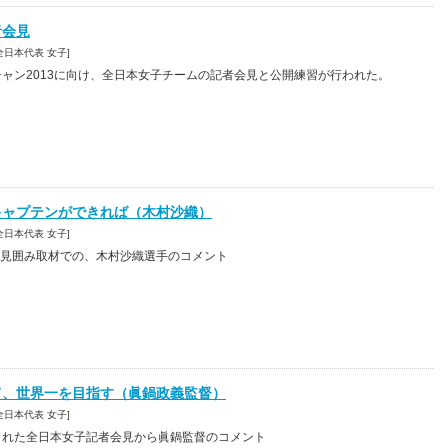
者会見
8 [全日本代表 女子]
チャン2013に向け、全日本女子チームの記者会見と公開練習が行われた。
キャプテンができれば（木村沙織）
5 [全日本代表 女子]
見囲み取材での、木村沙織選手のコメント
て、世界一を目指す（眞鍋政義監督）
3 [全日本代表 女子]
された全日本女子記者会見から眞鍋監督のコメント