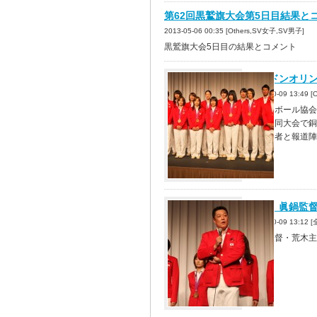
第62回黒鷲旗大会第5日目結果と
2013-05-06 00:35 [Others,SV女子,SV男子]
黒鷲旗大会5日目の結果とコメント
ロンドンオリ
2012-10-09 13:49
バレーボール協会
会と、同大会で銅
は関係者と報道陣
9/28 眞鍋
2012-10-09 13:1
眞鍋監督・荒木主