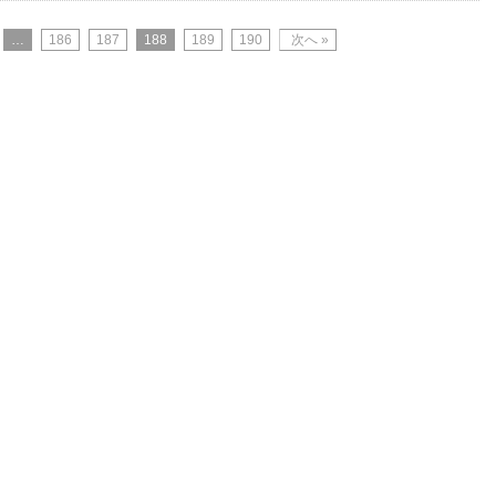
…
186
187
188
189
190
次へ »