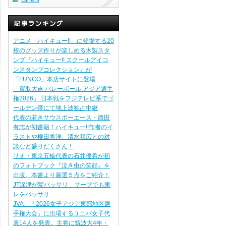
Others
アニメ「ハイキュー!!」に登場する20
校のグッズ作りが楽しめる木製スタ
ンプ『ハイキュー!! スクールアイコ
ンスタンプコレクション』が
「FUNCO」本店サイトに登場
「買取大吉 バレーボール アジア選手
権2026」 日本戦をフジテレビ系でゴ
ールデン帯にて地上波独占中継
代表の若きサウスポーエース・西田
有志が初書籍！ハイキュー!!作者のイ
ラストや柳田将洋、清水邦広との対
談など盛りだくさん！
リオ・東京五輪代表の石井優希が初
のフォトブック『泣き虫の笑顔』を
出版。本書より厳選５点をご紹介！
JT深津が髪バッサリ サーブでも東
レをバッサリ
JVA、「2026女子アジア東部地区選
手権大会」に出場するユニバ女子代
表14人を発表。主将に筑波大4年・