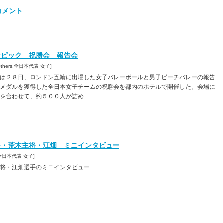
コメント
ンピック 祝勝会 報告会
 [Others,全日本代表 女子]
は２８日、ロンドン五輪に出場した女子バレーボールと男子ビーチバレーの報告
メダルを獲得した全日本女子チームの祝勝会を都内のホテルで開催した。会場に
を合わせて、約５００人が詰め
監督・荒木主将・江畑 ミニインタビュー
2 [全日本代表 女子]
将・江畑選手のミニインタビュー