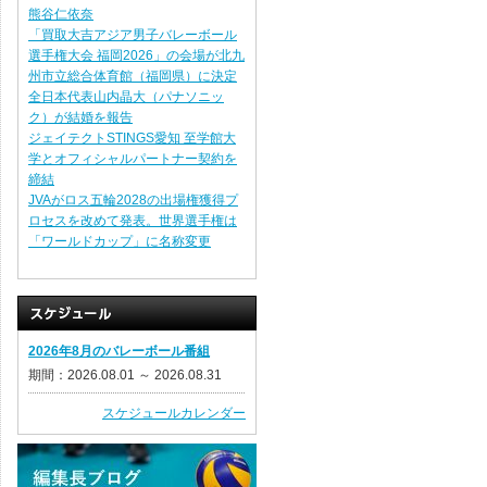
熊谷仁依奈
「買取大吉アジア男子バレーボール
選手権大会 福岡2026」の会場が北九
州市立総合体育館（福岡県）に決定
全日本代表山内晶大（パナソニッ
ク）が結婚を報告
ジェイテクトSTINGS愛知 至学館大
学とオフィシャルパートナー契約を
締結
JVAがロス五輪2028の出場権獲得プ
ロセスを改めて発表。世界選手権は
「ワールドカップ」に名称変更
2026年8月のバレーボール番組
期間：2026.08.01 ～ 2026.08.31
スケジュールカレンダー