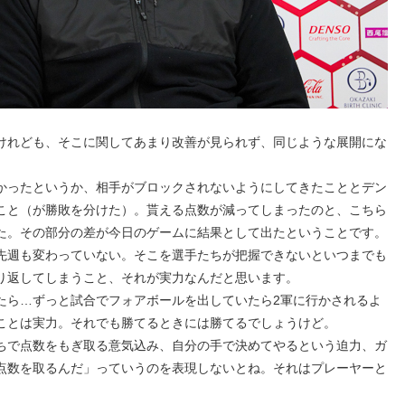
けれども、そこに関してあまり改善が見られず、同じような展開にな
かったというか、相手がブロックされないようにしてきたこととデン
こと（が勝敗を分けた）。貰える点数が減ってしまったのと、こちら
た。その部分の差が今日のゲームに結果として出たということです。
先週も変わっていない。そこを選手たちが把握できないといつまでも
り返してしまうこと、それが実力なんだと思います。
たら…ずっと試合でフォアボールを出していたら2軍に行かされるよ
ことは実力。それでも勝てるときには勝てるでしょうけど。
ちで点数をもぎ取る意気込み、自分の手で決めてやるという迫力、ガ
点数を取るんだ」っていうのを表現しないとね。それはプレーヤーと