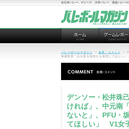
全日本バレー、Vリーグ、大学バレー、高校バレーの
バレーボールマガジン
>
会見・コメント
>
将康監督「点を取る気持ちを表現してほしい」
デンソー・松井珠
ければ」、中元南
ないと」、PFU・
てほしい」 V1女