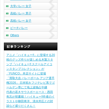
大学バレー 女子
高校バレー 男子
高校バレー 女子
ビーチバレー
Others
アニメ「ハイキュー!!」に登場する20
校のグッズ作りが楽しめる木製スタ
ンプ『ハイキュー!! スクールアイコ
ンスタンプコレクション』が
「FUNCO」本店サイトに登場
「買取大吉 バレーボール アジア選手
権2026」 日本戦をフジテレビ系でゴ
ールデン帯にて地上波独占中継
代表の若きサウスポーエース・西田
有志が初書籍！ハイキュー!!作者のイ
ラストや柳田将洋、清水邦広との対
談など盛りだくさん！