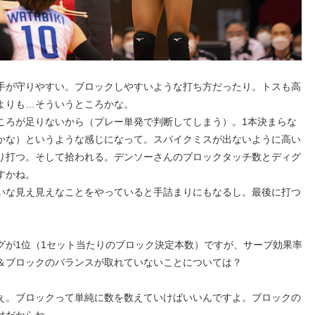
手が守りやすい。ブロックしやすいような打ち方だったり。トスも高
よりも…そういうところかな。
ころが足りないから（プレー単発で判断してしまう）。1本決まらな
かな）というような感じになって。スパイクミスが出ないように高い
り打つ。そして拾われる。デンソーさんのブロックタッチ数とディグ
すかね。
いな見え見えなことをやっていると手詰まりにもなるし。最後に打つ
グが1位（1セット当たりのブロック決定本数）ですが、サーブ効果率
＆ブロックのバランスが取れていないことについては？
ぇ。ブロックって単純に数を数えていけばいいんですよ。ブロックの