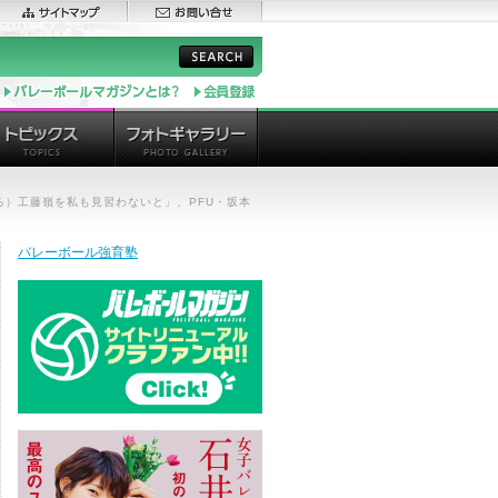
）工藤嶺を私も見習わないと」、PFU・坂本
バレーボール強育塾