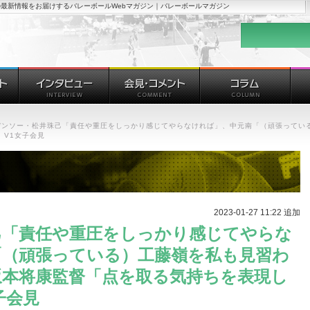
最新情報をお届けするバレーボールWebマガジン｜バレーボールマガジン
デンソー・松井珠己「責任や重圧をしっかり感じてやらなければ」、中元南「（頑張っている
 V1女子会見
2023-01-27 11:22 追加
己「責任や重圧をしっかり感じてやらな
「（頑張っている）工藤嶺を私も見習わ
坂本将康監督「点を取る気持ちを表現し
子会見