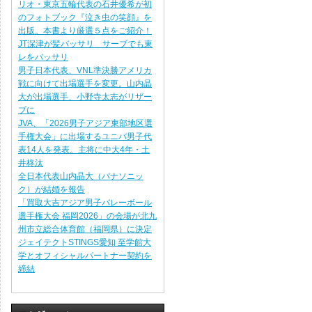
リオ・東京五輪代表の石井優希が初
のフォトブック『泣き虫の笑顔』を
出版。本書より厳選５点をご紹介！
JT深津が髪バッサリ サーブでも東
レをバッサリ
男子日本代表、VNL準決勝アメリカ
戦に向けて出場選手を変更。山内晶
大が出場選手、小野寺太志がリザー
ブに
JVA、「2026男子アジア東部地区選
手権大会」に出場するユニバ男子代
表14人を発表。主将に中大4年・土
井柊汰
全日本代表山内晶大（パナソニッ
ク）が結婚を報告
「買取大吉アジア男子バレーボール
選手権大会 福岡2026」の会場が北九
州市立総合体育館（福岡県）に決定
ジェイテクトSTINGS愛知 至学館大
学とオフィシャルパートナー契約を
締結