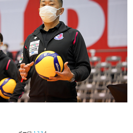
ページ:
1
2
3
4