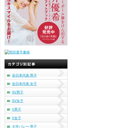
全日本代表 男子
全日本代表 女子
SV男子
SV女子
V男子
V女子
大学バレー 男子