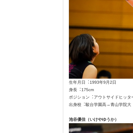
⽣年⽉⽇︓1993年9⽉2⽇
⾝⻑︓175cm
ポジション︓アウトサイドヒッタ
出⾝校︓駿台学園高→⻘⼭学院⼤
池谷優佳（いけやゆうか）