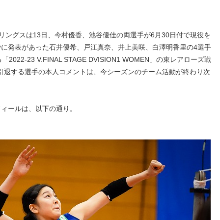
ングスは13日、今村優香、池谷優佳の両選手が6月30日付で現役を
でに発表があった石井優希、戸江真奈、井上美咲、白澤明香里の4選手
2-23 V.FINAL STAGE DVISION1 WOMEN」の東レアローズ戦
引退する選手の本人コメントは、今シーズンのチーム活動が終わり次
ィールは、以下の通り。