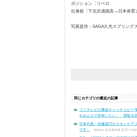
ポジション︓リベロ
出⾝校︓下北沢成徳高→⽇本体育
写真提供：SAGA久光スプリング
同じカテゴリの最近の記事
フジテレビの番組キャッチコピー”
をみんなで共有したい」 買取大吉
日本代表・佐藤淑乃がスキンケア
です」
[Others,全日本代表 女子] / 2026