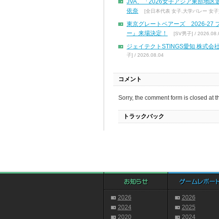
JVA、「2026女子アジア東部地
依奈
[全日本代表 女子,大学バレー 女子] / 
東京グレートベアーズ 2026-2
ー』来場決定！
[SV男子] / 2026.08.
ジェイテクトSTINGS愛知 株
子] / 2026.08.04
コメント
Sorry, the comment form is closed at th
トラックバック
2026
2026
2024
2025
2020
2024