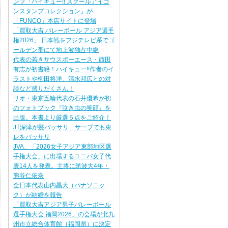
ンプ『ハイキュー!! スクールアイコ
ンスタンプコレクション』が
「FUNCO」本店サイトに登場
「買取大吉 バレーボール アジア選手
権2026」 日本戦をフジテレビ系でゴ
ールデン帯にて地上波独占中継
代表の若きサウスポーエース・西田
有志が初書籍！ハイキュー!!作者のイ
ラストや柳田将洋、清水邦広との対
談など盛りだくさん！
リオ・東京五輪代表の石井優希が初
のフォトブック『泣き虫の笑顔』を
出版。本書より厳選５点をご紹介！
JT深津が髪バッサリ サーブでも東
レをバッサリ
JVA、「2026女子アジア東部地区選
手権大会」に出場するユニバ女子代
表14人を発表。主将に筑波大4年・
熊谷仁依奈
全日本代表山内晶大（パナソニッ
ク）が結婚を報告
「買取大吉アジア男子バレーボール
選手権大会 福岡2026」の会場が北九
州市立総合体育館（福岡県）に決定