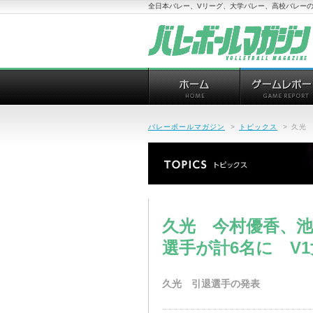
全日本バレー、Vリーグ、大学バレー、高校バレーの
バレーボールマガジン
>
トピックス
>
久光
久光 今村優香、
選手が計6名に V
久光 引退選手の発表