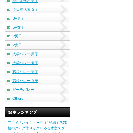
全日本代表 男子
全日本代表 女子
SV男子
SV女子
V男子
V女子
大学バレー 男子
大学バレー 女子
高校バレー 男子
高校バレー 女子
ビーチバレー
Others
アニメ「ハイキュー!!」に登場する20
校のグッズ作りが楽しめる木製スタ