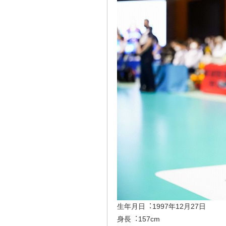
⽣年⽉⽇︓1997年12⽉27⽇
⾝⻑︓157cm