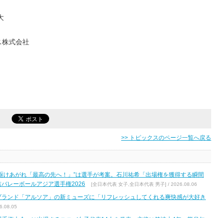
⼤
ス株式会社
>> トピックスのページ一覧へ戻る
駆けあがれ「最高の先へ！」”は選手が考案。石川祐希「出場権を獲得する瞬間
バレーボールアジア選手権2026
[全日本代表 女子,全日本代表 男子] / 2026.08.06
ブランド「アルソア」の新ミューズに「リフレッシュしてくれる爽快感が大好き
.08.05