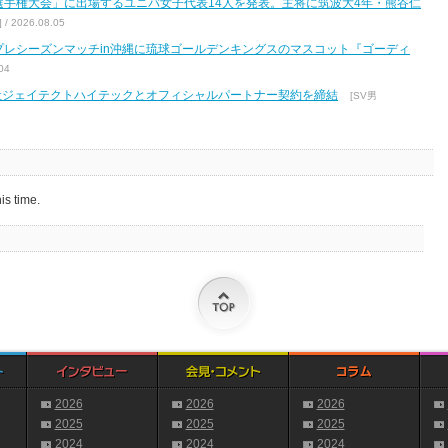
区選手権大会」に出場するユニバ女子代表14人を発表。主将に筑波大4年・熊谷仁
2026.08.05
7 プレシーズンマッチin沖縄に琉球ゴールデンキングスのマスコット『ゴーディ
04
式会社ジェイテクトハイテックとオフィシャルパートナー契約を締結
[SV男
is time.
2026
2026
2026
2025
2025
2025
2024
2024
2024