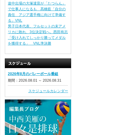
途中出場の大塚達宣が「たつらん」
で仕事人になるも 髙橋藍「自分の
責任 アジア選手権に向けて準備す
る」VNL
男子日本代表、フルセットの末アメ
リカに敗れ、3位決定戦へ。西田有志
「受け入れてしっかり勝ってメダル
を獲得する」 VNL準決勝
2026年8月のバレーボール番組
期間：2026.08.01 ～ 2026.08.31
スケジュールカレンダー