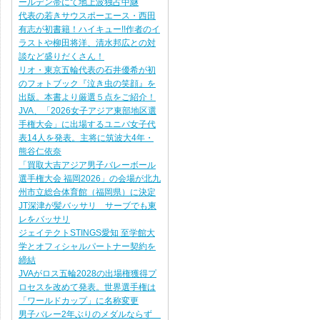
ールデン帯にて地上波独占中継
代表の若きサウスポーエース・西田
有志が初書籍！ハイキュー!!作者のイ
ラストや柳田将洋、清水邦広との対
談など盛りだくさん！
リオ・東京五輪代表の石井優希が初
のフォトブック『泣き虫の笑顔』を
出版。本書より厳選５点をご紹介！
JVA、「2026女子アジア東部地区選
手権大会」に出場するユニバ女子代
表14人を発表。主将に筑波大4年・
熊谷仁依奈
「買取大吉アジア男子バレーボール
選手権大会 福岡2026」の会場が北九
州市立総合体育館（福岡県）に決定
JT深津が髪バッサリ サーブでも東
レをバッサリ
ジェイテクトSTINGS愛知 至学館大
学とオフィシャルパートナー契約を
締結
JVAがロス五輪2028の出場権獲得プ
ロセスを改めて発表。世界選手権は
「ワールドカップ」に名称変更
男子バレー2年ぶりのメダルならず