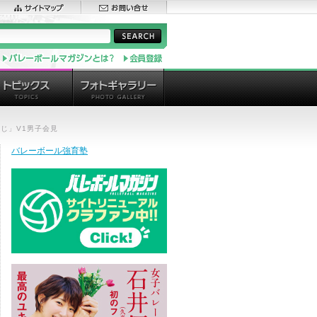
じ」V1男子会見
バレーボール強育塾