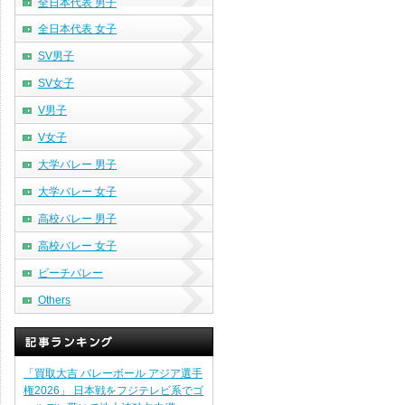
全日本代表 男子
全日本代表 女子
SV男子
SV女子
V男子
V女子
大学バレー 男子
大学バレー 女子
高校バレー 男子
高校バレー 女子
ビーチバレー
Others
「買取大吉 バレーボール アジア選手
権2026」 日本戦をフジテレビ系でゴ