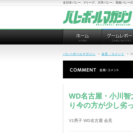
全日本バレー、Vリーグ、大学バレー、高校バレーの
バレーボールマガジン
>
会見・コメント
>
WD名古屋・小川
り今の方が少し劣っ
V1男子 WD名古屋 会見