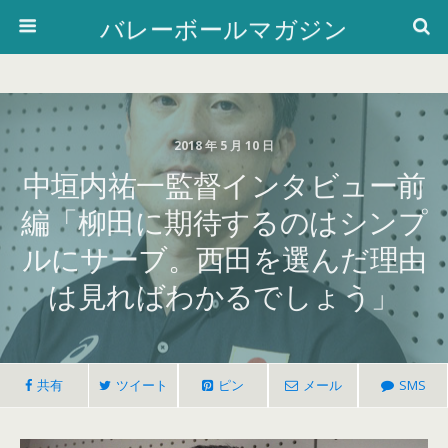
バレーボールマガジン
2018 年 5 月 10 日
中垣内祐一監督インタビュー前
編「柳田に期待するのはシンプ
ルにサーブ。西田を選んだ理由
は見ればわかるでしょう」
共有
ツイート
ピン
メール
SMS