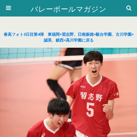
バレーボールマガジン
春高フォト3日目第4弾 東福岡×習志野、日南振徳×駿台学園、古川学園×
誠英、鎮西×高川学園に戻る