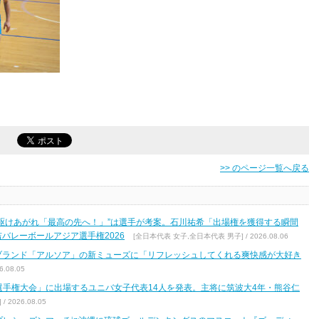
>> のページ一覧へ戻る
駆けあがれ「最高の先へ！」”は選手が考案。石川祐希「出場権を獲得する瞬間
バレーボールアジア選手権2026
[全日本代表 女子,全日本代表 男子] / 2026.08.06
ブランド「アルソア」の新ミューズに「リフレッシュしてくれる爽快感が大好き
.08.05
区選手権大会」に出場するユニバ女子代表14人を発表。主将に筑波大4年・熊谷仁
2026.08.05