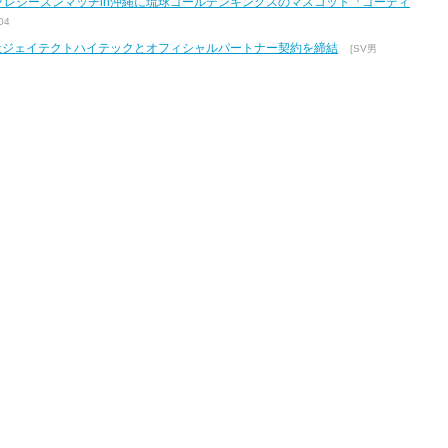
7 プレシーズンマッチin沖縄に琉球ゴールデンキングスのマスコット『ゴーディ
04
式会社ジェイテクトハイテックとオフィシャルパートナー契約を締結
[SV男