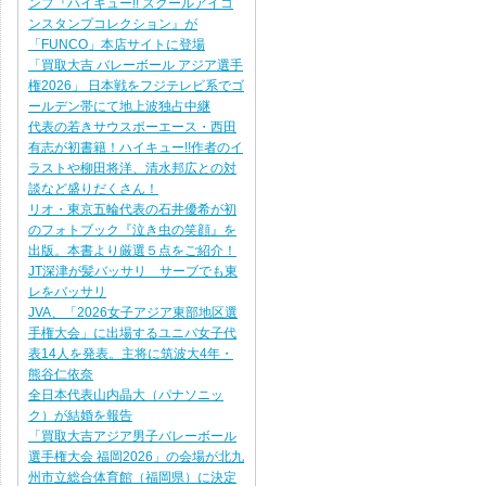
ンプ『ハイキュー!! スクールアイコ
ンスタンプコレクション』が
「FUNCO」本店サイトに登場
「買取大吉 バレーボール アジア選手
権2026」 日本戦をフジテレビ系でゴ
ールデン帯にて地上波独占中継
代表の若きサウスポーエース・西田
有志が初書籍！ハイキュー!!作者のイ
ラストや柳田将洋、清水邦広との対
談など盛りだくさん！
リオ・東京五輪代表の石井優希が初
のフォトブック『泣き虫の笑顔』を
出版。本書より厳選５点をご紹介！
JT深津が髪バッサリ サーブでも東
レをバッサリ
JVA、「2026女子アジア東部地区選
手権大会」に出場するユニバ女子代
表14人を発表。主将に筑波大4年・
熊谷仁依奈
全日本代表山内晶大（パナソニッ
ク）が結婚を報告
「買取大吉アジア男子バレーボール
選手権大会 福岡2026」の会場が北九
州市立総合体育館（福岡県）に決定