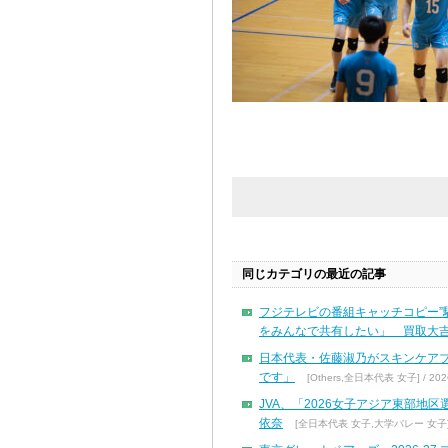
同じカテゴリの最近の記事
フジテレビの番組キャッチコピー”
をみんなで共有したい」 買取大吉
日本代表・佐藤淑乃がスキンケア
です」
[Others,全日本代表 女子] / 2026
JVA、「2026女子アジア東部地
依奈
[全日本代表 女子,大学バレー 女子] / 