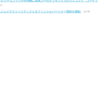
7 プレシーズンマッチin沖縄に琉球ゴールデンキングスのマスコット『ゴーディ
04
式会社ジェイテクトハイテックとオフィシャルパートナー契約を締結
[SV男