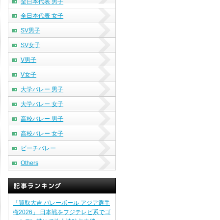
全日本代表 男子
全日本代表 女子
SV男子
SV女子
V男子
V女子
大学バレー 男子
大学バレー 女子
高校バレー 男子
高校バレー 女子
ビーチバレー
Others
「買取大吉 バレーボール アジア選手
権2026」 日本戦をフジテレビ系でゴ