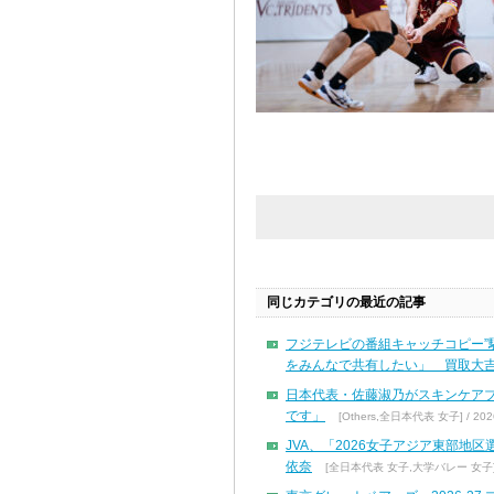
同じカテゴリの最近の記事
フジテレビの番組キャッチコピー”
をみんなで共有したい」 買取大吉
日本代表・佐藤淑乃がスキンケア
です」
[Others,全日本代表 女子] / 2026
JVA、「2026女子アジア東部地
依奈
[全日本代表 女子,大学バレー 女子] / 