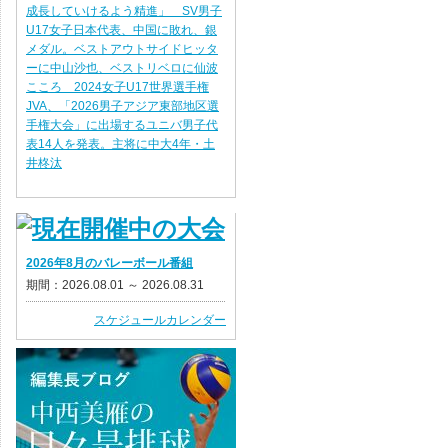
成長していけるよう精進」 SV男子
U17女子日本代表、中国に敗れ、銀
メダル。ベストアウトサイドヒッタ
ーに中山沙也、ベストリベロに仙波
こころ 2024女子U17世界選手権
JVA、「2026男子アジア東部地区選
手権大会」に出場するユニバ男子代
表14人を発表。主将に中大4年・土
井柊汰
2026年8月のバレーボール番組
期間：2026.08.01 ～ 2026.08.31
スケジュールカレンダー