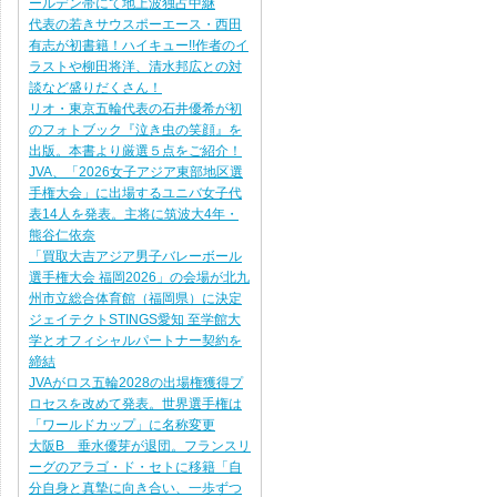
ールデン帯にて地上波独占中継
代表の若きサウスポーエース・西田
有志が初書籍！ハイキュー!!作者のイ
ラストや柳田将洋、清水邦広との対
談など盛りだくさん！
リオ・東京五輪代表の石井優希が初
のフォトブック『泣き虫の笑顔』を
出版。本書より厳選５点をご紹介！
JVA、「2026女子アジア東部地区選
手権大会」に出場するユニバ女子代
表14人を発表。主将に筑波大4年・
熊谷仁依奈
「買取大吉アジア男子バレーボール
選手権大会 福岡2026」の会場が北九
州市立総合体育館（福岡県）に決定
ジェイテクトSTINGS愛知 至学館大
学とオフィシャルパートナー契約を
締結
JVAがロス五輪2028の出場権獲得プ
ロセスを改めて発表。世界選手権は
「ワールドカップ」に名称変更
大阪B 垂水優芽が退団。フランスリ
ーグのアラゴ・ド・セトに移籍「自
分自身と真摯に向き合い、一歩ずつ