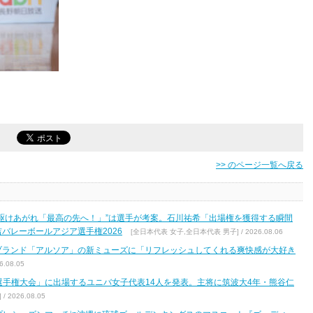
>> のページ一覧へ戻る
駆けあがれ「最高の先へ！」”は選手が考案。石川祐希「出場権を獲得する瞬間
バレーボールアジア選手権2026
[全日本代表 女子,全日本代表 男子] / 2026.08.06
ブランド「アルソア」の新ミューズに「リフレッシュしてくれる爽快感が大好き
.08.05
区選手権大会」に出場するユニバ女子代表14人を発表。主将に筑波大4年・熊谷仁
2026.08.05