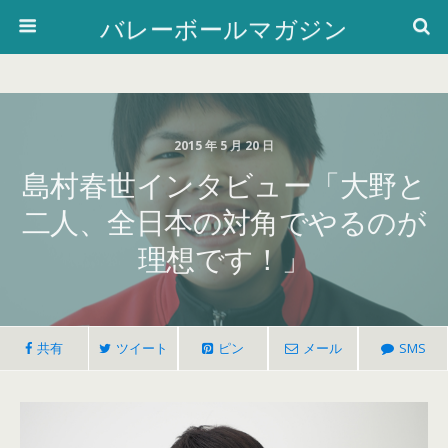
バレーボールマガジン
2015 年 5 月 20 日
島村春世インタビュー「大野と
二人、全日本の対角でやるのが
理想です！」
共有
ツイート
ピン
メール
SMS