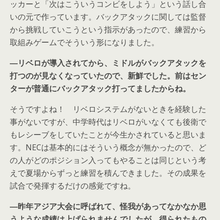
ッカーと「次はこういうコンビをしよう」という話し合
いの元で作っています。バックアタックに関しては監督
から挑戦していこうという指示があったので、練習から
取組みゲームでそういう形になりました。
―リベロが導入されてから、ミドルがバックアタックを
打つのが見なくなっていたので、新鮮でした。前はセン
ターが普通にバックアタック打ってましたからね。
そうですよね！ リベロシステムがないときを経験した
事がないですが、中学時代はリベロがいなくても後衛で
もレシーブをしていたことが今生かされていると思いま
す。NECは基本的にはそういう概念が無かったので、ど
の人がどのポジション入ってもやることは同じという考
えで夏場からずっと練習を積んできました。その成果を
試合で発揮するだけの感覚ですね。
―昨年アジア大会に呼ばれて、怪我があってなかなか思
うような成績は上げられませんでしたが、得られたもの