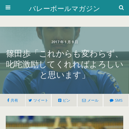
バレーボールマガジン
2017 年 1 月 9 日
篠田歩「これからも変わらず、
叱咤激励してくれればよろしい
と思います」
共有
ツイート
ピン
メール
SMS