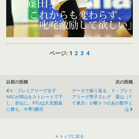
ページ:
1
2
3
4
以前の投稿
次の投稿
V・プレミアリーグ女子
データで振り返る、Ｖ・プレミ
NECが岡山をストレートで下
アリーグ男子２レグ 栗山（Ｆ
し、首位に。PFUは久光製薬
Ｃ東京）が断トツのあの数字と
に勝ち、今季3勝目
は
トップに戻る