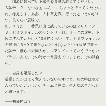
――印象に残っている試合を３試合教えてください。
３試合！？ ないなぁ……ん～。ちょっと待ってください
ね、考えます。ああ、入れ替え戦に行ったというのが１
つ。良くない意味で。
あ、そうだ。一番思い出に残っているのは２００７／
８、セミファイナルのサントリー戦。リーグの途中、下
位に沈んでいたけど10連勝くらいして。セミファイナル
の最後に３−０で勝たないといけないという状況で勝っ
た試合。僕らの外国人が、レアンドロっていうでっかい
ブラジル人で。その時が一番覚えていますね。その試合
を。
――自身も活躍した？
活躍したかはよく覚えていないですけど、あの時は魂が
入っていたというか、チーム全体に。そんな試合だった
と思います。
――初優勝は？