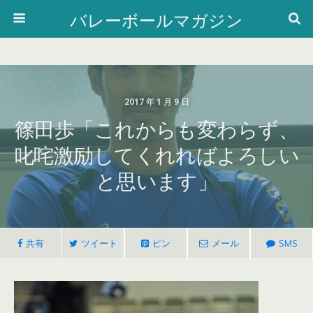
バレーボールマガジン
2017 年 1 月 9 日
篠田歩「これからも変わらず、
叱咤激励してくれればよろしい
と思います」
共有
ツイート
ピン
メール
SMS