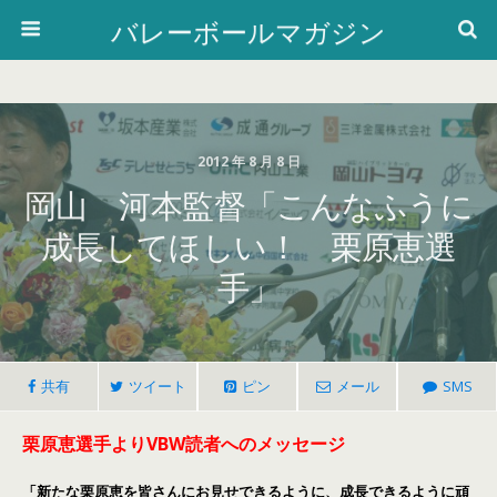
バレーボールマガジン
2012 年 8 月 8 日
岡山 河本監督「こんなふうに
成長してほしい！ 栗原恵選
手」
共有
ツイート
ピン
メール
SMS
栗原恵選手よりVBW読者へのメッセージ
「新たな栗原恵を皆さんにお見せできるように、成長できるように頑