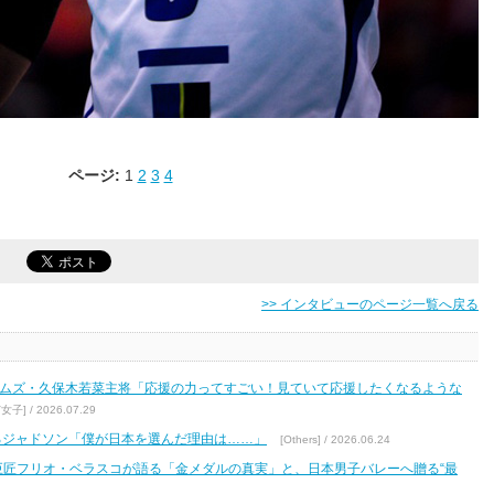
ページ:
1
2
3
4
>> インタビューのページ一覧へ戻る
ームズ・久保木若菜主将「応援の力ってすごい！見ていて応援したくなるような
V女子] / 2026.07.29
するジャドソン「僕が日本を選んだ理由は……」
[Others] / 2026.06.24
巨匠フリオ・ベラスコが語る「金メダルの真実」と、日本男子バレーへ贈る“最