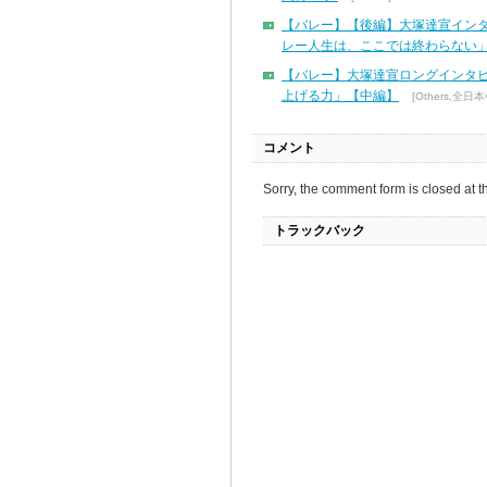
【バレー】【後編】大塚達宣イン
レー人生は、ここでは終わらない
【バレー】大塚達宣ロングインタ
上げる力」【中編】
[Others,全日本
コメント
Sorry, the comment form is closed at th
トラックバック