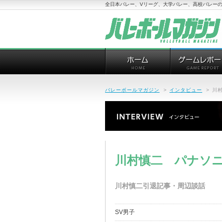
全日本バレー、Vリーグ、大学バレー、高校バレーの
バレーボールマガジン
>
インタビュー
>
川村
川村慎二 パナソニッ
川村慎二引退記事・周辺談話
SV男子