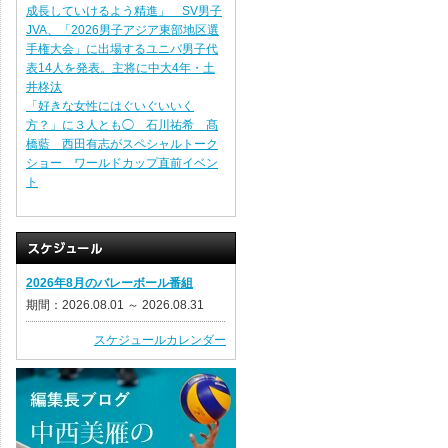
成長していけるよう精進」 SV男子
JVA、「2026男子アジア東部地区選
手権大会」に出場するユニバ男子代
表14人を発表。主将に中大4年・土
井柊汰
「好きな女性にはぐいぐいいく
方？」に３人とも◯ 石川祐希 髙
橋藍 西田有志がスペシャルトーク
ショー ワールドカップ直前イベン
ト
2026年8月のバレーボール番組
期間：2026.08.01 ～ 2026.08.31
スケジュールカレンダー