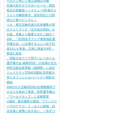
ールデン帯にて地上波独占中継
代表の若きサウスポーエース・西田
有志が初書籍！ハイキュー!!作者のイ
ラストや柳田将洋、清水邦広との対
談など盛りだくさん！
リオ・東京五輪代表の石井優希が初
のフォトブック『泣き虫の笑顔』を
出版。本書より厳選５点をご紹介！
JVA、「2026女子アジア東部地区選
手権大会」に出場するユニバ女子代
表14人を発表。主将に筑波大4年・
熊谷仁依奈
「買取大吉アジア男子バレーボール
選手権大会 福岡2026」の会場が北九
州市立総合体育館（福岡県）に決定
ジェイテクトSTINGS愛知 至学館大
学とオフィシャルパートナー契約を
締結
JVAがロス五輪2028の出場権獲得プ
ロセスを改めて発表。世界選手権は
「ワールドカップ」に名称変更
大阪B 垂水優芽が退団。フランスリ
ーグのアラゴ・ド・セトに移籍「自
分自身と真摯に向き合い、一歩ずつ