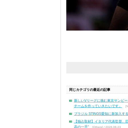
同じカテゴリの最近の記事
新しいVリーグに挑む東京サンビ
チームを作っていきたいです」
[
ブラジル STINGS愛知に新加入
【独占取材】イタリア代表監督、
高の一手”
[Others] / 2026.06.23