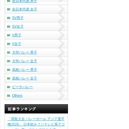
全日本代表 男子
全日本代表 女子
SV男子
SV女子
V男子
V女子
大学バレー 男子
大学バレー 女子
高校バレー 男子
高校バレー 女子
ビーチバレー
Others
「買取大吉 バレーボール アジア選手
権2026」 日本戦をフジテレビ系でゴ