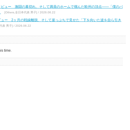
タビュー 激闘の幕切れ、そして満員のホームで掴んだ欧州の頂点――「僕のバ
」
[Others,全日本代表 男子] / 2026.06.22
ビュー 2ヶ月の戦線離脱、そして崖っぷちで見せた「下を向いた波を自ら引き
代表 男子] / 2026.06.22
is time.